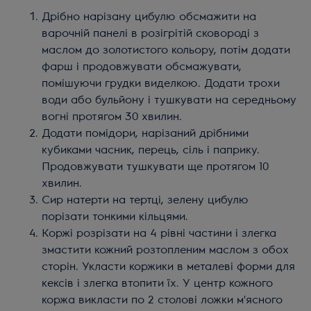
Дрібно нарізану цибулю обсмажити на
варочній панелі в розігрітій сковороді з
маслом до золотистого кольору, потім додати
фарш і продовжувати обсмажувати,
помішуючи грудки виделкою. Додати трохи
води або бульйону і тушкувати на середньому
вогні протягом 30 хвилин.
Додати помідори, нарізаний дрібними
кубиками часник, перець, сіль і паприку.
Продовжувати тушкувати ще протягом 10
хвилин.
Сир натерти на тертці, зелену цибулю
порізати тонкими кільцями.
Коржі розрізати на 4 рівні частини і злегка
змастити кожний розтопленим маслом з обох
сторін. Укласти коржики в металеві форми для
кексів і злегка втопити їх. У центр кожного
коржа викласти по 2 столові ложки м'ясного