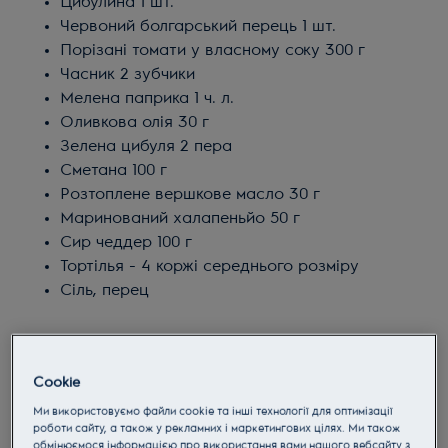
Цибулина 1 шт.
Червоний болгарський перець 1 шт.
Порізані томати у власному соку 300 г
Часник 2 зубчики
Мелена паприка 1 ч. л.
Оливкова олія 30 г
Зелена цибуля 2 пера
Сметана 100 г
Розтоплене вершкове масло 30 г
Маринований халапеньйо 50 г
Сир чеддер 100 г
Тортілья - 4 коржі середнього розміру
Сіль, перец
Cookie
Ми використовуємо файли cookie та інші технології для оптимізації
роботи сайту, а також у рекламних і маркетингових цілях. Ми також
обмінюємося інформацією про використання вами нашого вебсайту з