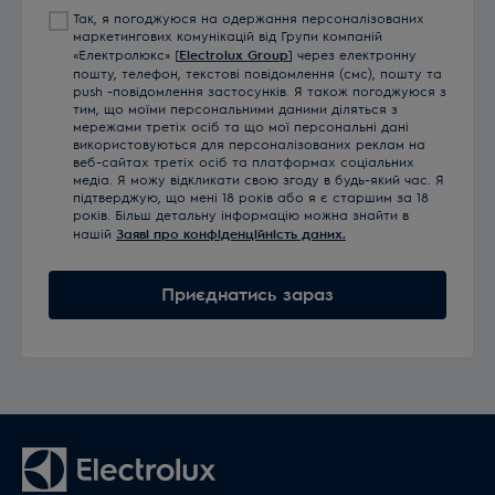
Так, я погоджуюся на одержання персоналізованих
маркетингових комунікацій від Групи компаній
«Електролюкс» [
Electrolux Group
] через електронну
пошту, телефон, текстові повідомлення (смс), пошту та
push -повідомлення застосунків. Я також погоджуюся з
тим, що моїми персональними даними діляться з
мережами третіх осіб та що мої персональні дані
використовуються для персоналізованих реклам на
веб-сайтах третіх осіб та платформах соціальних
медіа. Я можу відкликати свою згоду в будь-який час. Я
підтверджую, що мені 18 років або я є старшим за 18
років. Більш детальну інформацію можна знайти в
нашій
Заяві про конфіденційність даних.
Приєднатись зараз