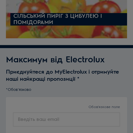
СІЛЬСЬКИЙ ПИРІГ З ЦИБУЛЕЮ І
ПОМІДОРАМИ
Максимум від Electrolux
Приєднуйтеся до MyElectrolux і отримуйте
наші найкращі пропозиції
*
*Обов'язково
Обов'язкове поле
Введіть
ваш
email