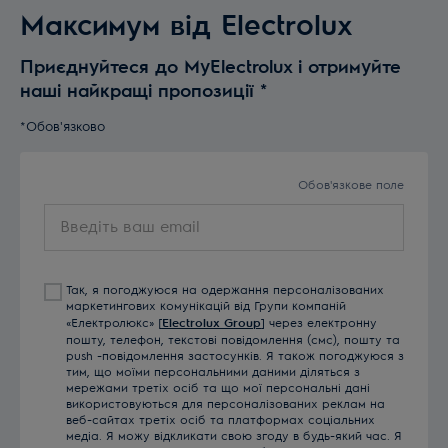
Максимум від Electrolux
Приєднуйтеся до MyElectrolux і отримуйте
наші найкращі пропозиції
*
*Обов'язково
Обов'язкове поле
Введіть
ваш
email
Так, я погоджуюся на одержання персоналізованих
маркетингових комунікацій від Групи компаній
«Електролюкс» [
Electrolux Group
] через електронну
пошту, телефон, текстові повідомлення (смс), пошту та
push -повідомлення застосунків. Я також погоджуюся з
тим, що моїми персональними даними діляться з
мережами третіх осіб та що мої персональні дані
використовуються для персоналізованих реклам на
веб-сайтах третіх осіб та платформах соціальних
медіа. Я можу відкликати свою згоду в будь-який час. Я