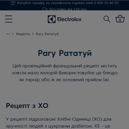
Доставка від 1,20 грн
Пошук
0
Menu
Рецепти
Рагу Рататуй
Рагу Рататуй
Цей провінційний французький рецепт містить
зовсім мало калорій Використовуйте це блюдо
як гарнір або ж як основний прийом їжі.
Рецепт з ХО
У рецепті підраховані Хлібні Одиниці (ХО) для
зручності людей з цукровим діабетом. ХЕ - це