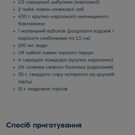
1/2 середньої цибулини (нарізаної)
2 чайні ложки оливкової олії
450 г. крупно нарізаного неочищеного
баклажана
1 маленький кабачок (розрізати вздовж і
нарізати скибочками по 1,5 см)
200 мл. води
1/8 чайної ложки чорного перцю
4 середніх помідора (крупно нарізаних)
1/4 склянки свіжого базиліка (нарізаний)
50 г. твердого сиру натертого на крупній
тертці
10 г. кедрових горіхів
Спосіб приготування