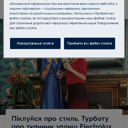
обмінюємося інформацією про використання вами нашого вебсайту з
нашими партнерами — соціальними мережами, рекламними
агентствами та аналітичними компаніями. Натискаючи «Прийняти всі
файли cookie», ви погоджуєтеся з використанням нами файлів cookie.
Для отримання додаткової інформації перегляньте наше Пoвідомлення
прo файли cookie.
Налаштування cookie
Прийняти всі файли сookie
Піклуйся про стиль. Турботу
про тканини залиш Electrolux