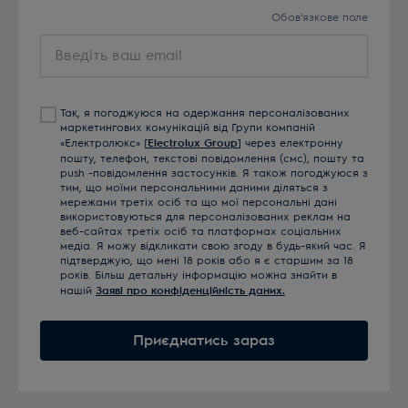
Обов'язкове поле
Введіть
ваш
email
Так, я погоджуюся на одержання персоналізованих
маркетингових комунікацій від Групи компаній
«Електролюкс» [
Electrolux Group
] через електронну
пошту, телефон, текстові повідомлення (смс), пошту та
push -повідомлення застосунків. Я також погоджуюся з
тим, що моїми персональними даними діляться з
мережами третіх осіб та що мої персональні дані
використовуються для персоналізованих реклам на
веб-сайтах третіх осіб та платформах соціальних
медіа. Я можу відкликати свою згоду в будь-який час. Я
підтверджую, що мені 18 років або я є старшим за 18
років. Більш детальну інформацію можна знайти в
нашій
Заяві про конфіденційність даних.
Приєднатись зараз