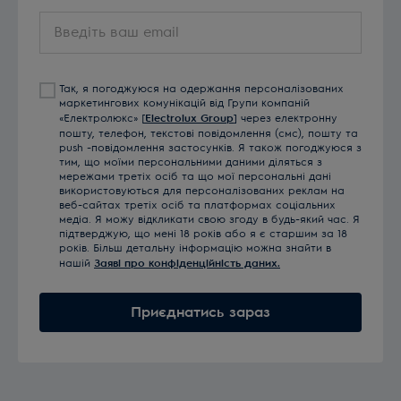
Введіть
ваш
email
Так, я погоджуюся на одержання персоналізованих
маркетингових комунікацій від Групи компаній
«Електролюкс» [
Electrolux Group
] через електронну
пошту, телефон, текстові повідомлення (смс), пошту та
push -повідомлення застосунків. Я також погоджуюся з
тим, що моїми персональними даними діляться з
мережами третіх осіб та що мої персональні дані
використовуються для персоналізованих реклам на
веб-сайтах третіх осіб та платформах соціальних
медіа. Я можу відкликати свою згоду в будь-який час. Я
підтверджую, що мені 18 років або я є старшим за 18
років. Більш детальну інформацію можна знайти в
нашій
Заяві про конфіденційність даних.
Приєднатись зараз