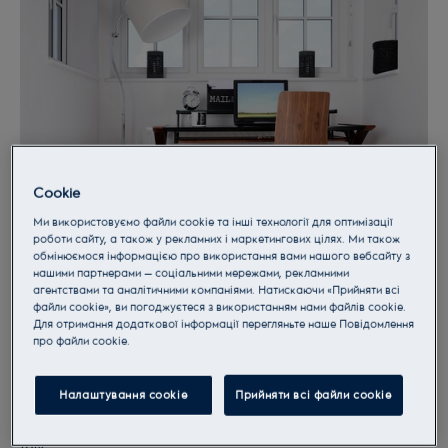
Cookie
Ми використовуємо файли cookie та інші технології для оптимізації
роботи сайту, а також у рекламних і маркетингових цілях. Ми також
обмінюємося інформацією про використання вами нашого вебсайту з
нашими партнерами — соціальними мережами, рекламними
агентствами та аналітичними компаніями. Натискаючи «Прийняти всі
файли cookie», ви погоджуєтеся з використанням нами файлів cookie.
Which?
Best Buy Status
Для отримання додаткової інформації перегляньте наше Пoвідомлення
прo файли cookie.
It's official our de-humidifers are the best. Two of our
models have been awarded the coveted Which? Best
Налаштування cookie
Прийняти всі файли сookie
Buy status. Both dehumidifiers received impressive
overall test scores, with the one receiving a massive