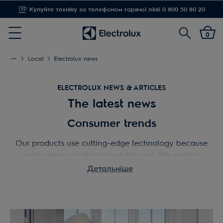
Купуйте техніку за телефоном гарячої лінії 0 800 50 80 20
Пошук
0
Menu
Local
Electrolux news
ELECTROLUX NEWS & ARTICLES
The latest news
Consumer trends
Our products use cutting-edge technology because
we're always looking to what's next. We want to
keep up to date on the latest consumer trends so
Детальніше
you can better plan your next purchase.