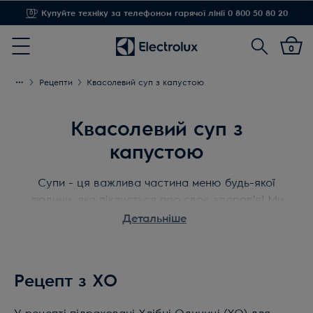
Доставка від 1,20 грн
Пошук
0
Menu
Рецепти
Квасолевий суп з капустою
Квасолевий суп з
капустою
Супи - ця важлива частина меню будь-якої
людини, яка піклується про своє здоров'я! Ми
пропонуємо вам простий і легкий рецепт
Детальніше
приємного квасолевого супу з капустою.
Корисно і поживно!
Рецепт з ХО