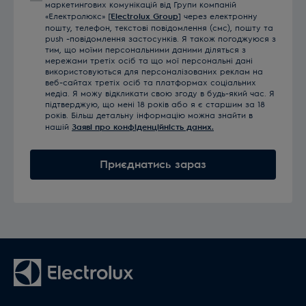
маркетингових комунікацій від Групи компаній
«Електролюкс» [
Electrolux Group
] через електронну
пошту, телефон, текстові повідомлення (смс), пошту та
push -повідомлення застосунків. Я також погоджуюся з
тим, що моїми персональними даними діляться з
мережами третіх осіб та що мої персональні дані
використовуються для персоналізованих реклам на
веб-сайтах третіх осіб та платформах соціальних
медіа. Я можу відкликати свою згоду в будь-який час. Я
підтверджую, що мені 18 років або я є старшим за 18
років. Більш детальну інформацію можна знайти в
нашій
Заяві про конфіденційність даних.
Приєднатись зараз