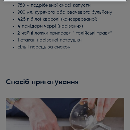
750 м подрібненої сирої капусти
900 мл. курячого або овочевого бульйону
425 г білої квасолі (консервованої)
4 помідори черрі (нарізаних)
2 чайні ложки приправи "Італійські трави"
1 стакан нарізаної петрушки
сіль і перець за смаком
Спосіб приготування