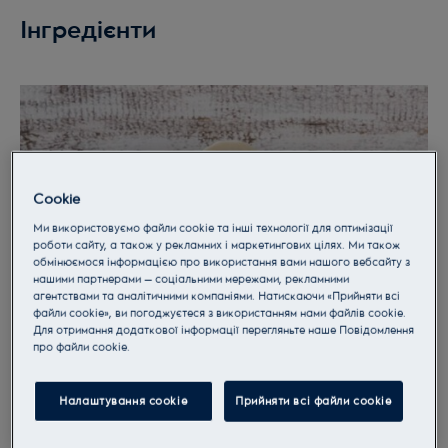
Інгредієнти
Cookie
Ми використовуємо файли cookie та інші технології для оптимізації
роботи сайту, а також у рекламних і маркетингових цілях. Ми також
обмінюємося інформацією про використання вами нашого вебсайту з
нашими партнерами — соціальними мережами, рекламними
агентствами та аналітичними компаніями. Натискаючи «Прийняти всі
файли cookie», ви погоджуєтеся з використанням нами файлів cookie.
Для отримання додаткової інформації перегляньте наше Пoвідомлення
прo файли cookie.
1 столова ложка оливкової олії або олії каноли
Налаштування cookie
Прийняти всі файли сookie
8 великих зубчики часнику (подрібнених)
1 середня цибулина (дрібно нарізана)