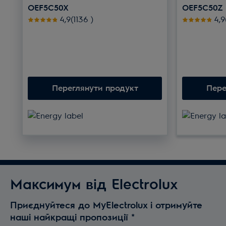
OEF5C50X
OEF5C50Z
Рейтинг 4.9 з 5 зірок (1136 Відгуки)
Рей
4,9(1136
)
4,9
Переглянути продукт
Пере
Максимум від Electrolux
Приєднуйтеся до MyElectrolux і отримуйте
наші найкращі пропозиції
*