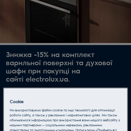
Знижка -15% на комплект
варильної поверхні та духової
шафи при покупці на
сайті electrolux.ua.
Акція триває з 17 лютого 2022 року до 31 березня
2022 року включно.
Cookie
Ми використовуємо файли cookie та інші технології для оптимізації
роботи сайту, а також у рекламних і маркетингових цілях. Ми також
обмінюємося інформацією про використання вами нашого вебсайту з
Офіційні правила
нашими партнерами — соціальними мережами, рекламними
агентствами та аналітичними компаніями. Натискаючи «Прийняти всі