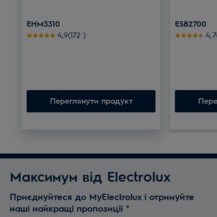
EHM3310
ESB2700
Рейтинг 4.9 з 5 зірок (172 Відгуки)
Рей
4,9(172
)
4,
Переглянути продукт
Пере
Максимум від Electrolux
Приєднуйтеся до MyElectrolux і отримуйте
наші найкращі пропозиції
*