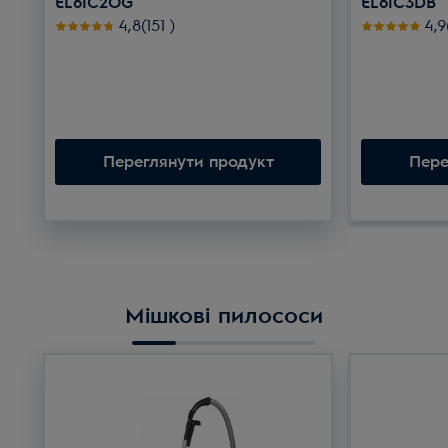
EL61C2OG
EL61C3DB
Рейтинг 4.8 з 5 зірок (151 Відгуки)
Рей
4,8(151
)
4,9
Переглянути продукт
Пере
Мішкові пилососи