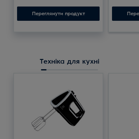
Переглянути продукт
Пере
Техніка для кухні