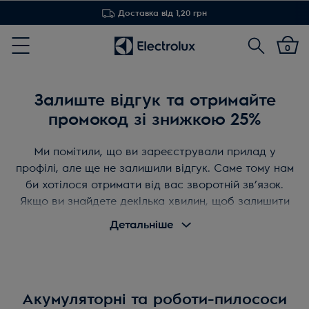
Доставка від 1,20 грн
Пошук
0
Menu
Залиште відгук та отримайте
промокод зі знижкою 25%
Ми помітили, що ви зареєстрували прилад у
профілі, але ще не залишили відгук. Саме тому нам
би хотілося отримати від вас зворотній зв’язок.
Якщо ви знайдете декілька хвилин, щоб залишити
відгук, це допоможе іншим покупцям обрати
Детальніше
необхідний прилад, а нам - постійно покращувати
товари та сервіс. Як вдячність за відгук, ви
отримаєте на email промокод зі знижкою 25% на
товари з цієї сторінки. Промокод діє до 31 січня
Акумуляторні та роботи-пилососи
2023 року включно.