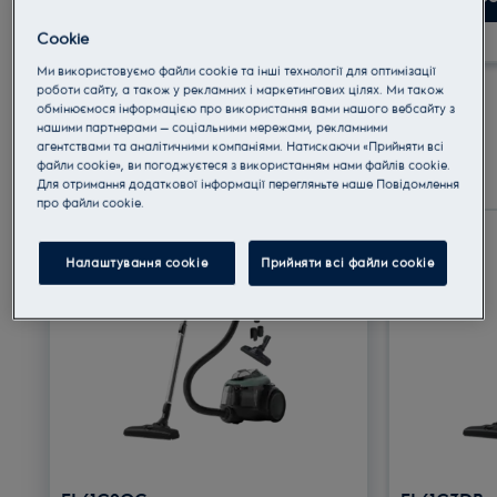
знижками. Застосовується лише до обраних
товарів, якщо є достатній запас. Electrolux
Cookie
залишає за собою право оновлювати або
Ми використовуємо файли cookie та інші технології для оптимізації
змінювати пропозицію.
роботи сайту, а також у рекламних і маркетингових цілях. Ми також
обмінюємося інформацією про використання вами нашого вебсайту з
нашими партнерами — соціальними мережами, рекламними
агентствами та аналітичними компаніями. Натискаючи «Прийняти всі
Безмішкові пилососи
файли cookie», ви погоджуєтеся з використанням нами файлів cookie.
Для отримання додаткової інформації перегляньте наше Пoвідомлення
прo файли cookie.
Налаштування cookie
Прийняти всі файли сookie