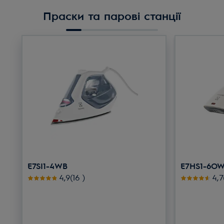
Праски та парові станції
E7SI1-4WB
E7HS1-6O
Рейтинг 4.9 з 5 зірок (16 Відгуки)
Рей
4,9(16
)
4,