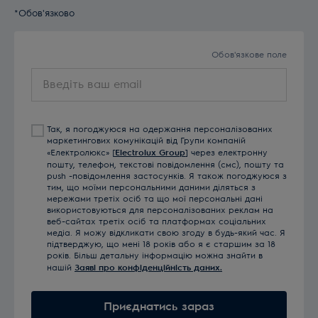
*Обов'язково
Обов'язкове поле
Введіть
ваш
email
Так, я погоджуюся на одержання персоналізованих
маркетингових комунікацій від Групи компаній
«Електролюкс» [
Electrolux Group
] через електронну
пошту, телефон, текстові повідомлення (смс), пошту та
push -повідомлення застосунків. Я також погоджуюся з
тим, що моїми персональними даними діляться з
мережами третіх осіб та що мої персональні дані
використовуються для персоналізованих реклам на
веб-сайтах третіх осіб та платформах соціальних
медіа. Я можу відкликати свою згоду в будь-який час. Я
підтверджую, що мені 18 років або я є старшим за 18
років. Більш детальну інформацію можна знайти в
нашій
Заяві про конфіденційність даних.
Приєднатись зараз