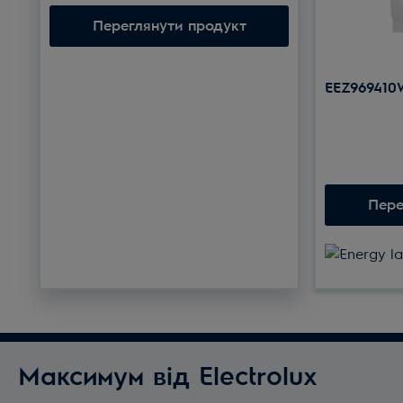
Переглянути продукт
EEZ969410
Пере
Максимум від Electrolux