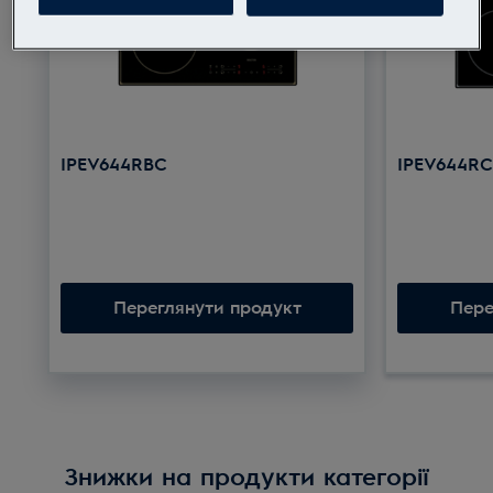
IPEV644RBC
IPEV644R
Переглянути продукт
Пере
Знижки на продукти категорії