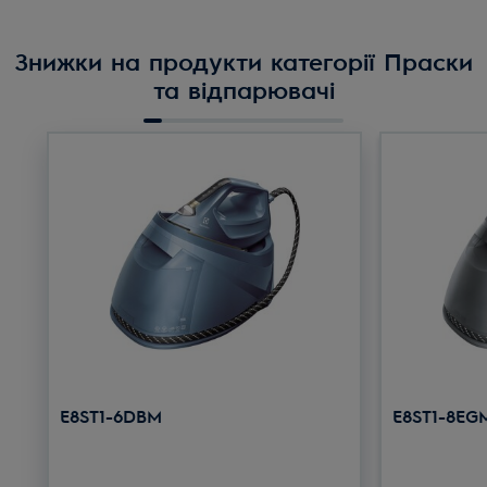
Знижки на продукти категорії Праски
та відпарювачі
E8ST1-6DBM
E8ST1-8EG