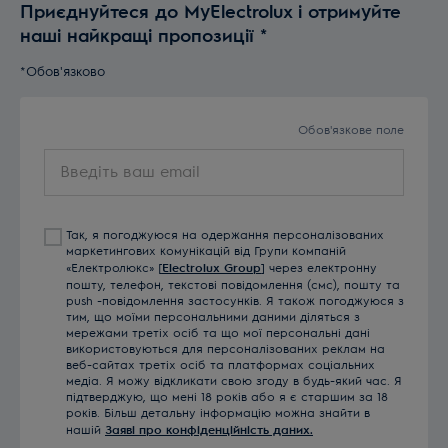
Приєднуйтеся до MyElectrolux і отримуйте
наші найкращі пропозиції
*
*Обов'язково
Обов'язкове поле
Введіть
ваш
email
Так, я погоджуюся на одержання персоналізованих
маркетингових комунікацій від Групи компаній
«Електролюкс» [
Electrolux Group
] через електронну
пошту, телефон, текстові повідомлення (смс), пошту та
push -повідомлення застосунків. Я також погоджуюся з
тим, що моїми персональними даними діляться з
мережами третіх осіб та що мої персональні дані
використовуються для персоналізованих реклам на
веб-сайтах третіх осіб та платформах соціальних
медіа. Я можу відкликати свою згоду в будь-який час. Я
підтверджую, що мені 18 років або я є старшим за 18
років. Більш детальну інформацію можна знайти в
нашій
Заяві про конфіденційність даних.