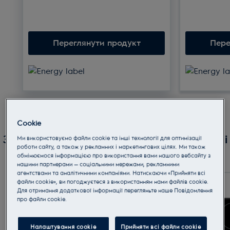
Переглянути продукт
Пере
Cookie
Знижки на продукти категорії Варильні
Ми використовуємо файли cookie та інші технології для оптимізації
роботи сайту, а також у рекламних і маркетингових цілях. Ми також
поверхні
обмінюємося інформацією про використання вами нашого вебсайту з
нашими партнерами — соціальними мережами, рекламними
агентствами та аналітичними компаніями. Натискаючи «Прийняти всі
файли cookie», ви погоджуєтеся з використанням нами файлів cookie.
Для отримання додаткової інформації перегляньте наше Пoвідомлення
прo файли cookie.
Налаштування cookie
Прийняти всі файли сookie