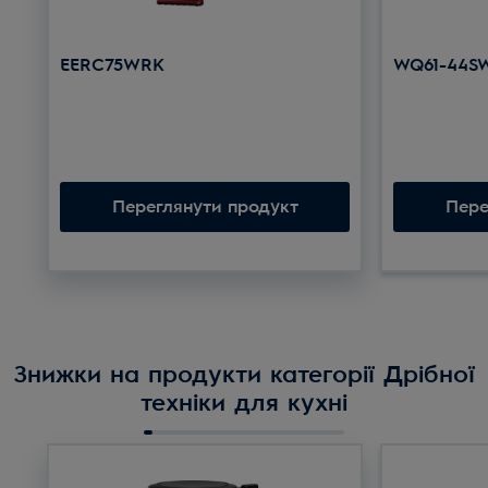
EERC75WRK
WQ61-44S
Переглянути продукт
Пере
Знижки на продукти категорії Дрібної
техніки для кухні