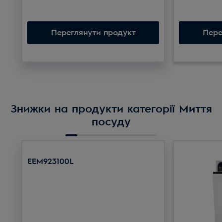
Переглянути продукт
Пере
Знижки на продукти категорії Миття
посуду
EEM923100L