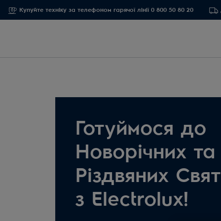
Купуйте техніку за телефоном гарячої лінії 0 800 50 80 20
Готуймося до
Новорічних та
Різдвяних Свя
з Electrolux!