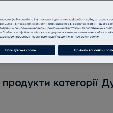
иків Electrolux та
о 31 січня 2022
овуємо файли cookie та інші технології для оптимізації роботи сайту, а також у ре
вих цілях. Ми також обмінюємося інформацією про використання вами нашого веб
тнерами — соціальними мережами, рекламними агентствами та аналітичними компан
«Прийняти всі файли cookie», ви погоджуєтеся з використанням нами файлів cooki
одаткової інформації перегляньте наше Пoвідомлення прo файли cookie.
Налаштування cookie
Прийняти всі файли сooki
 продукти категорії Д