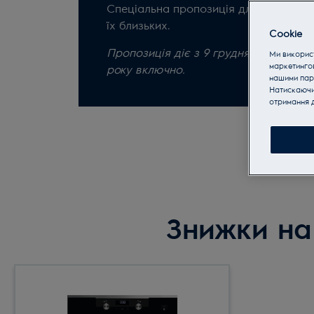
Спеціальна пропозиція для співробітн
їх близьких.
Cookie
Пропозиція діє з 9 грудня 2021 року п
Ми використ
маркетинго
року включно.
нашими пар
Натискаючи 
отримання д
Знижки на