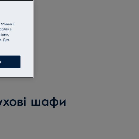
кламних і
сайту з
іями.
e. Для
e
ухові шафи